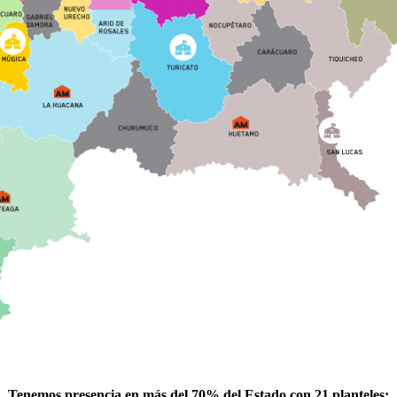
Tenemos presencia en más del 70% del Estado con 21 planteles: