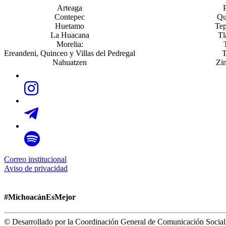
Arteaga
Contepec
Qu
Huetamo
Tep
La Huacana
Tl
Morelia:
Ereandeni, Quinceo y Villas del Pedregal
T
Nahuatzen
Zi
Correo institucional
Aviso de privacidad
#MichoacánEsMejor
© Desarrollado por la Coordinación General de Comunicación Social