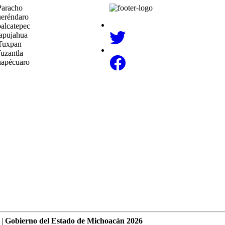
Paracho
eréndaro
alcatepec
apujahua
Tuxpan
uzantla
napécuaro
 |
Gobierno del Estado de Michoacán 2026